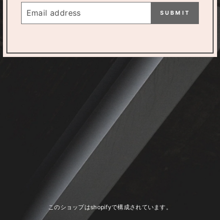
メ
SUBMIT
ー
ル
ア
ド
レ
ス
このショップはshopifyで構成されています。